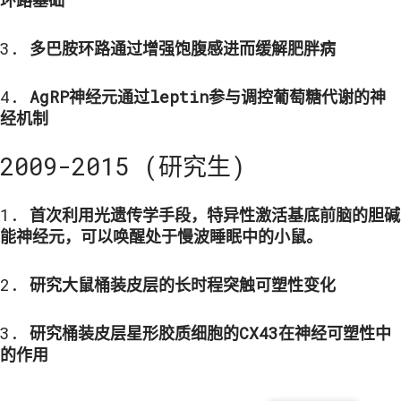
环路基础
3.
多巴胺环路通过增强饱腹感进而缓解肥胖病
4.
AgRP神经元通过leptin参与调控葡萄糖代谢的神
经机制
2009-2015 (研究生)
1.
首次利用光遗传学手段，特异性激活基底前脑的胆碱
能神经元，可以唤醒处于慢波睡眠中的小鼠。
2.
研究大鼠桶装皮层的长时程突触可塑性变化
3.
研究桶装皮层星形胶质细胞的CX43在神经可塑性中
的作用