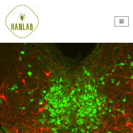
跳
至
正
文