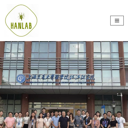
跳
至
正
文